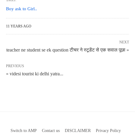
TAGS:
Boy ask to Girl..
11 YEARS AGO
NEXT
teacher ne student se ek question टीचर ने स्टूडेंट से एक सवाल पूछा »
PREVIOUS
« videsi tourist ki delhi yatra...
Switch to AMP
Contact us
DISCLAIMER
Privacy Policy