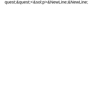
quest;&quest;<&sol;p>&NewLine;&NewLine;