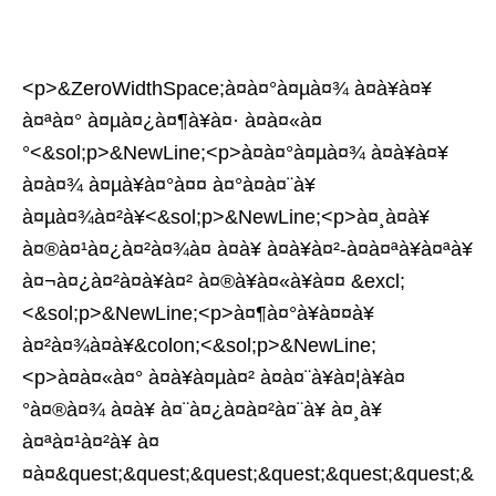
<p>&ZeroWidthSpace;à¤à¤°à¤µà¤¾ à¤à¥à¤¥
à¤ªà¤° à¤µà¤¿à¤¶à¥à¤· à¤à¤«à¤
°<&sol;p>&NewLine;<p>à¤à¤°à¤µà¤¾ à¤à¥à¤¥
à¤à¤¾ à¤µà¥à¤°à¤¤ à¤°à¤à¤¨à¥
à¤µà¤¾à¤²à¥<&sol;p>&NewLine;<p>à¤¸à¤­à¥
à¤®à¤¹à¤¿à¤²à¤¾à¤ à¤à¥ à¤à¥à¤²-à¤à¤ªà¥à¤ªà¥
à¤¬à¤¿à¤²à¤à¥à¤² à¤®à¥à¤«à¥à¤¤ &excl;
<&sol;p>&NewLine;<p>à¤¶à¤°à¥à¤¤à¥
à¤²à¤¾à¤à¥&colon;<&sol;p>&NewLine;
<p>à¤à¤«à¤° à¤à¥à¤µà¤² à¤à¤¨à¥à¤¦à¥à¤
°à¤®à¤¾ à¤à¥ à¤¨à¤¿à¤à¤²à¤¨à¥ à¤¸à¥
à¤ªà¤¹à¤²à¥ à¤
¤à¤&quest;&quest;&quest;&quest;&quest;&quest;&