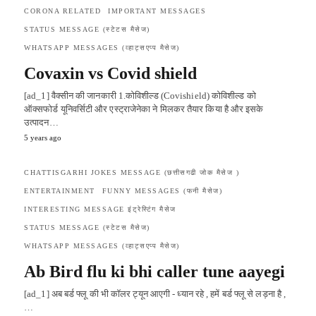
CORONA RELATED
IMPORTANT MESSAGES
STATUS MESSAGE (स्टेटस मैसेज)
WHATSAPP MESSAGES (व्हाट्सएप्प मैसेज)
Covaxin vs Covid shield
[ad_1] वैक्सीन की जानकारी 1.कोविशील्ड (Covishield) कोविशील्ड को
ऑक्सफोर्ड यूनिवर्सिटी और एस्ट्राजेनेका ने मिलकर तैयार किया है और इसके
उत्पादन…
5 years ago
CHATTISGARHI JOKES MESSAGE (छत्तीसगढी जोक मैसेज )
ENTERTAINMENT
FUNNY MESSAGES (फनी मैसेज)
INTERESTING MESSAGE इंट्रेस्टिंग मैसेज
STATUS MESSAGE (स्टेटस मैसेज)
WHATSAPP MESSAGES (व्हाट्सएप्प मैसेज)
Ab Bird flu ki bhi caller tune aayegi
[ad_1] अब बर्ड फ्लू की भी कॉलर ट्यून आएगी - ध्यान रहे , हमें बर्ड फ्लू से लड़ना है ,
…