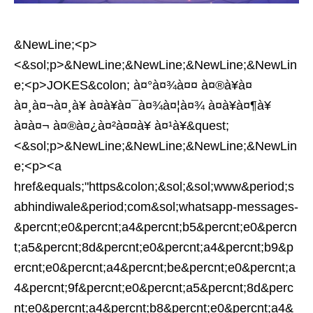
&NewLine;<p>
<&sol;p>&NewLine;&NewLine;&NewLine;&NewLin
e;<p>JOKES&colon; à¤°à¤¾à¤¤ à¤®à¥à¤
à¤¸à¤¬à¤¸à¥ à¤à¥à¤¯à¤¾à¤¦à¤¾ à¤à¥à¤¶à¥
à¤à¤¬ à¤®à¤¿à¤²à¤¤à¥ à¤¹à¥&quest;
<&sol;p>&NewLine;&NewLine;&NewLine;&NewLin
e;<p><a
href&equals;"https&colon;&sol;&sol;www&period;s
abhindiwale&period;com&sol;whatsapp-messages-
&percnt;e0&percnt;a4&percnt;b5&percnt;e0&percn
t;a5&percnt;8d&percnt;e0&percnt;a4&percnt;b9&p
ercnt;e0&percnt;a4&percnt;be&percnt;e0&percnt;a
4&percnt;9f&percnt;e0&percnt;a5&percnt;8d&perc
nt;e0&percnt;a4&percnt;b8&percnt;e0&percnt;a4&