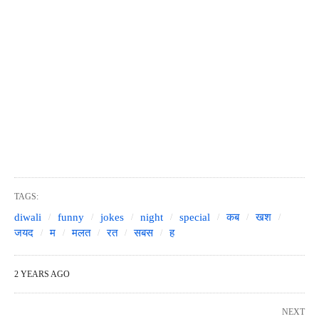
TAGS:
diwali
funny
jokes
night
special
कब
खश
जयद
म
मलत
रत
सबस
ह
2 YEARS AGO
NEXT