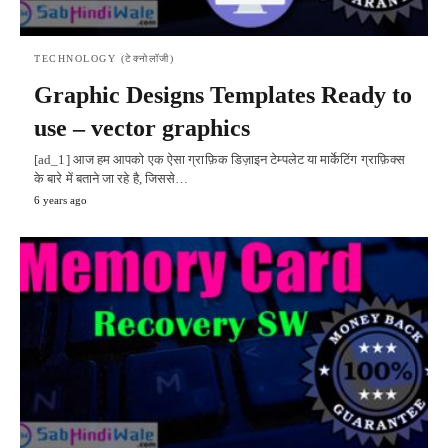
TECHNOLOGY (टेक्नोलॉजी)
Graphic Designs Templates Ready to
use – vector graphics
[ad_1] आज हम आपको एक ऐसा ग्राफ़िक डिज़ाइन टेम्पलेट या मार्केटिंग ग्राफ़िक्स
के बारे में बताने जा रहे है, जिससे…
6 years ago