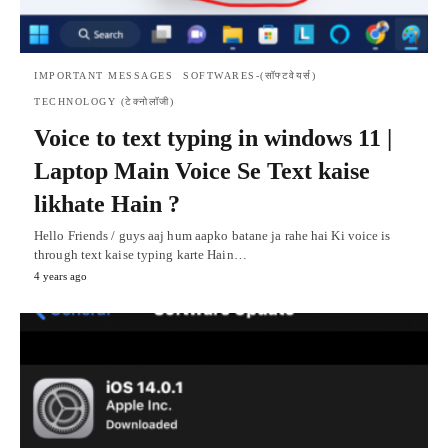
IMPORTANT MESSAGES
SOFTWARES-(सॉफ्टवेयर्स)
TECHNOLOGY (टेक्नोलॉजी)
Voice to text typing in windows 11 |
Laptop Main Voice Se Text kaise
likhate Hain ?
Hello Friends / guys aaj hum aapko batane ja rahe hai Ki voice is
through text kaise typing karte Hain…
4 years ago