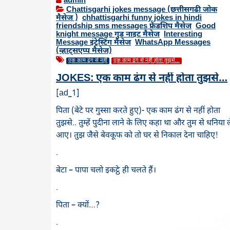
admin
Chattisgarhi jokes message (छत्तीसगढी जोक
मैसेज )
,
chhattisgarhi funny jokes in hindi
,
friendship sms messages फ्रेंडशिप मैसेज
,
Good
knight message गुड नाइट मैसेज
,
Interesting
Message इंट्रेस्टिंग मैसेज
,
WhatsApp Messages
(व्हाट्सएप्प मैसेज)
एक काम ढंग से नहीं
एक काम ढंग से नहीं होता तुझसे...
JOKES: एक काम ढंग से नहीं होता तुझसे…
[ad_1]
पिता (बेटे पर गुस्सा करते हुए)- एक काम ढंग से नहीं होता
तुझसे.. तुम्हें पुदीना लाने के लिए कहा था और तुम से धनिया ल
आए। तुझ जैसे बेवकूफ को तो घर से निकाल देना चाहिए!
.
बेटा – पापा चलो इकट्ठे ही चलते हैं।
.
पिता – क्यों…?
.