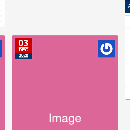
03
DEC
2020