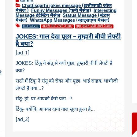
admin
Chattisgarhi jokes message (छत्तीसगढी जोक
मैसेज )
,
Funny Messages (फनी मैसेज)
,
Interesting
Message इंट्रेस्टिंग मैसेज
,
Status Message (स्टेटस
मैसेज)
,
WhatsApp Messages (व्हाट्सएप्प मैसेज)
गाल देख पूछा
तुम्हारी बीवी लेफ्टी है क्या?
पूछा तुम्हारी बीवी लेफ्टी है क्या?
JOKES: गाल देख पूछा – तुम्हारी बीवी लेफ्टी
है क्या?
[ad_1]
JOKES: टिंकू ने संतू से क्यों पूछा, तुम्हारी बीवी लेफ्टी है
क्या?
े
रास्ते में टिंकू ने संतू को रोका और पूछा- भाई साहब, भाभीजी
लेफ्टी हैं क्या…?
संतू- हां, पर आपको कैसे पता…?
टिंकू- क्योंकि आपका दायां गाल सूजा हुआ है…
[ad_2]