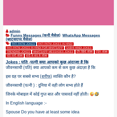
admin
Funny Messages (फनी मैसेज)
,
WhatsApp Messages
(व्हाट्सएप्प मैसेज)
PATI PATNI JOKES
PATI PATNI JOKES IN HINDI
PATI PATNI JOKES IN HINDI FOR WHATSAPP
SABHI HINDI JOKES
TRENDING JOKES
WHATSAPP MESSAGES JOKES
टाँग खिचो जोक्स
ट्रेंडिंग जोक्स
पति पत्नी जोक्स
शादी के बाद के जोक्स
Jokes : पति -पत्नी क्या आपको कुछ अंदाज़ा है कि
जीवनसाथी (पति) क्या आपको कम से कम कुछ अंदाज़ा है कि
इस ग्रह पर सबसे सभ्य (
शरीफ
) व्यक्ति कौन है?
जीवनसाथी (पत्नी ) : दुनिया में वही लोग सभ्य होते हैं
जिनके मोबाइल में कोई गुप्त बात और पासवर्ड नहीं होती।
In English language :-
Spouse Do you have at least some idea