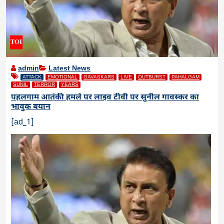
admin
Latest News
ATTACK
EMOTIONAL
GAVASKARS
LIVE
OUTBURST
PAHALGAM
SUNIL
TERROR
YEARS
पहलगाम आतंकी हमले पर लाइव टीवी पर सुनील गावस्कर का
भावुक बयान
[ad_1]