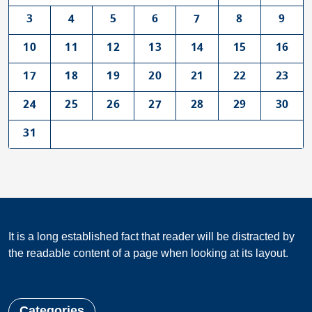
3
4
5
6
7
8
9
10
11
12
13
14
15
16
17
18
19
20
21
22
23
24
25
26
27
28
29
30
31
It is a long established fact that reader will be distracted by
the readable content of a page when looking at its layout.
Categories