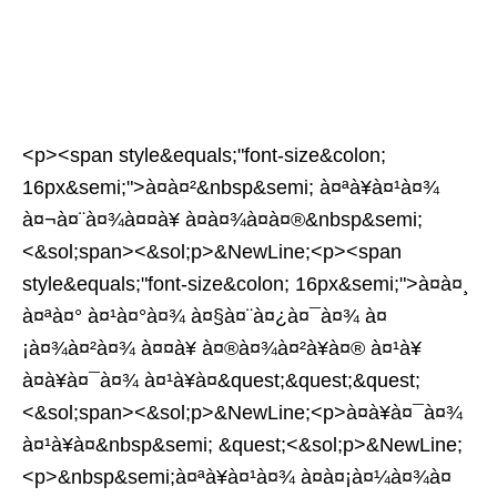
<p><span style&equals;"font-size&colon;
16px&semi;">à¤à¤²&nbsp&semi; à¤ªà¥à¤¹à¤¾
à¤¬à¤¨à¤¾à¤¤à¥ à¤à¤¾à¤à¤®&nbsp&semi;
<&sol;span><&sol;p>&NewLine;<p><span
style&equals;"font-size&colon; 16px&semi;">à¤à¤¸
à¤ªà¤° à¤¹à¤°à¤¾ à¤§à¤¨à¤¿à¤¯à¤¾ à¤
¡à¤¾à¤²à¤¾ à¤¤à¥ à¤®à¤¾à¤²à¥à¤® à¤¹à¥
à¤à¥à¤¯à¤¾ à¤¹à¥à¤&quest;&quest;&quest;
<&sol;span><&sol;p>&NewLine;<p>à¤à¥à¤¯à¤¾
à¤¹à¥à¤&nbsp&semi; &quest;<&sol;p>&NewLine;
<p>&nbsp&semi;à¤ªà¥à¤¹à¤¾ à¤à¤¡à¤¼à¤¾à¤