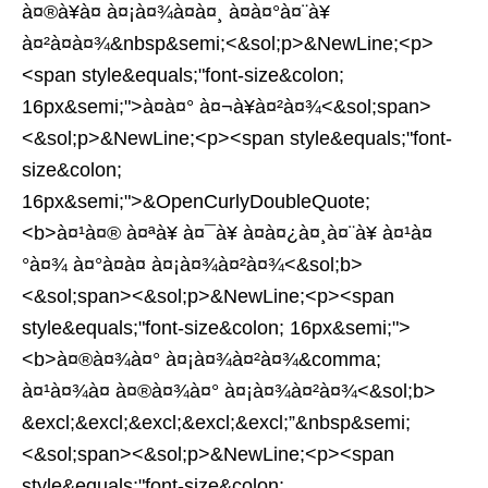
à¤®à¥à¤ à¤¡à¤¾à¤à¤¸ à¤à¤°à¤¨à¥
à¤²à¤à¤¾&nbsp&semi;<&sol;p>&NewLine;<p>
<span style&equals;"font-size&colon;
16px&semi;">à¤à¤° à¤¬à¥à¤²à¤¾<&sol;span>
<&sol;p>&NewLine;<p><span style&equals;"font-
size&colon;
16px&semi;">&OpenCurlyDoubleQuote;
<b>à¤¹à¤® à¤ªà¥ à¤¯à¥ à¤à¤¿à¤¸à¤¨à¥ à¤¹à¤
°à¤¾ à¤°à¤à¤ à¤¡à¤¾à¤²à¤¾<&sol;b>
<&sol;span><&sol;p>&NewLine;<p><span
style&equals;"font-size&colon; 16px&semi;">
<b>à¤®à¤¾à¤° à¤¡à¤¾à¤²à¤¾&comma;
à¤¹à¤¾à¤ à¤®à¤¾à¤° à¤¡à¤¾à¤²à¤¾<&sol;b>
&excl;&excl;&excl;&excl;&excl;”&nbsp&semi;
<&sol;span><&sol;p>&NewLine;<p><span
style&equals;"font-size&colon;