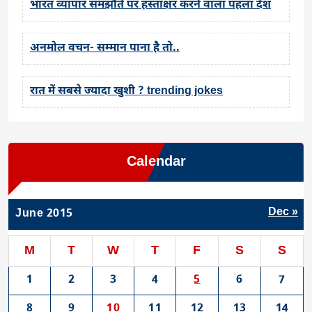
भारत व्यापार समझौते पर हस्ताक्षर करने वाला पहला देश
अनमोल वचन- सम्मान पाना है तो..
रात में सबसे ज्यादा खुशी ? trending jokes
Calendar
Dec »
June 2015
M
T
W
T
F
S
S
1
2
3
4
5
6
7
8
9
10
11
12
13
14