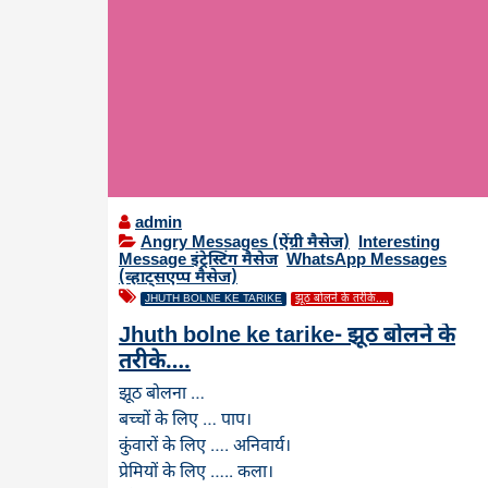
admin
Angry Messages (ऐंग्री मैसेज)
,
Interesting
Message इंट्रेस्टिंग मैसेज
,
WhatsApp Messages
(व्हाट्सएप्प मैसेज)
JHUTH BOLNE KE TARIKE
झूठ बोलने के तरीके....
Jhuth bolne ke tarike- झूठ बोलने के
तरीके….
झूठ बोलना …
बच्चों के लिए … पाप।
कुंवारों के लिए …. अनिवार्य।
प्रेमियों के लिए ….. कला।