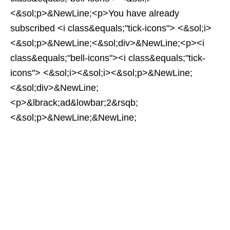
<&sol;p>&NewLine;<p>You have already
subscribed <i class&equals;"tick-icons"> <&sol;i>
<&sol;p>&NewLine;<&sol;div>&NewLine;<p><i
class&equals;"bell-icons"><i class&equals;"tick-
icons"> <&sol;i><&sol;i><&sol;p>&NewLine;
<&sol;div>&NewLine;
<p>&lbrack;ad&lowbar;2&rsqb;
<&sol;p>&NewLine;&NewLine;