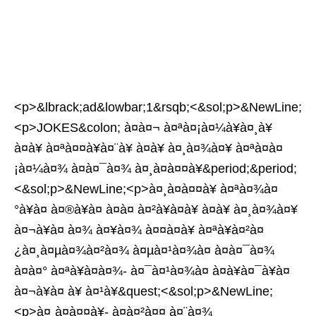
<p>&lbrack;ad&lowbar;1&rsqb;<&sol;p>&NewLine;
<p>JOKES&colon; à¤à¤¬ à¤ªà¤¡à¤¼à¥à¤¸à¥
à¤à¥ à¤ªà¤¤à¥à¤¨à¥ à¤à¥ à¤¸à¤¾à¤¥ à¤ªà¤à¤
¡à¤¼à¤¾ à¤à¤¯à¤¾ à¤¸à¤à¤¤à¥&period;&period;
<&sol;p>&NewLine;<p>à¤¸à¤à¤¤à¥ à¤ªà¤¾à¤
°à¥à¤ à¤®à¥à¤ à¤à¤ à¤²à¥à¤à¥ à¤à¥ à¤¸à¤¾à¤¥
à¤¬à¥à¤ à¤¾ à¤¥à¤¾ à¤¤à¤­à¥ à¤ªà¥à¤²à¤
¿à¤¸à¤µà¤¾à¤²à¤¾ à¤µà¤¹à¤¾à¤ à¤à¤¯à¤¾
à¤à¤° à¤ªà¥à¤à¤¾- à¤¯à¤¹à¤¾à¤ à¤à¥à¤¯à¥à¤
à¤¬à¥à¤ à¥ à¤¹à¥&quest;<&sol;p>&NewLine;
<p>à¤¸à¤à¤¤à¥- à¤à¤²à¤¤ à¤¨à¤¾