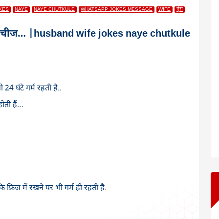
KES
NAYE
NAYE CHUTKULE
WHATSAPP JOKES MESSAGE
WIFE
ऐस
- ऐसी चीज… |husband wife jokes naye chutkule
4 घंटे गर्म रहती है..
ोती हैं…
 फ्रिज में रखने पर भी गर्म ही रहती है.