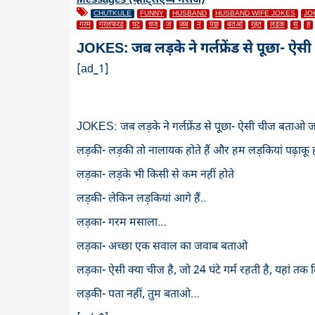
Messages (व्हाट्सएप्प मैसेज)
CHUTKULE
FUNNY
HUSBAND
HUSBAND WIFE JOKES
JO
गरम
गरलफरड
घट
चज
ज
जब
न
पछ
बतओ
रहत
लडक
स
ह
JOKES: जब लड़के ने गर्लफ्रेंड से पूछा
[ad_1]
JOKES: जब लड़के ने गर्लफ्रेंड से पूछा- ऐसी चीज बताओ जो 2
लड़की- लड़की तो नालायक होते हैं और हम लड़कियां पढ़ाकू ह
लड़का- लड़के भी किसी से कम नहीं होते
लड़की- लेकिन लड़कियां आगे हैं..
लड़का- गरम मसाला…
लड़का- अच्छा एक सवाल का जवाब बताओ
लड़का- ऐसी क्या चीज है, जो 24 घंटे गर्म रहती है, यहां तक कि
लड़की- पता नहीं, तुम बताओ…