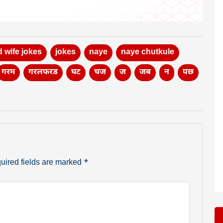
 wife jokes
jokes
naye
naye chutkule
गरम
गरलफरड
घट
चज
ज
जब
न
पछ
uired fields are marked
*