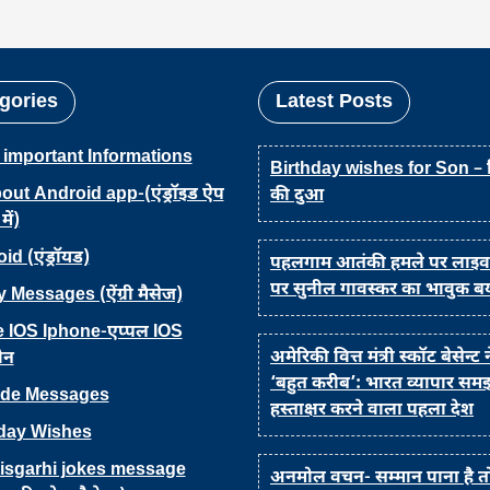
gories
Latest Posts
 important Informations
Birthday wishes for Son –
bout Android app-(एंड्रॉइड ऐप
की दुआ
में)
d (एंड्रॉयड)
पहलगाम आतंकी हमले पर लाइव
पर सुनील गावस्कर का भावुक ब
 Messages (ऐंग्री मैसेज)
 IOS Iphone-एप्पल IOS
अमेरिकी वित्त मंत्री स्कॉट बेसेन्ट
ोन
‘बहुत करीब’: भारत व्यापार सम
ude Messages
हस्ताक्षर करने वाला पहला देश
hday Wishes
isgarhi jokes message
अनमोल वचन- सम्मान पाना है तो