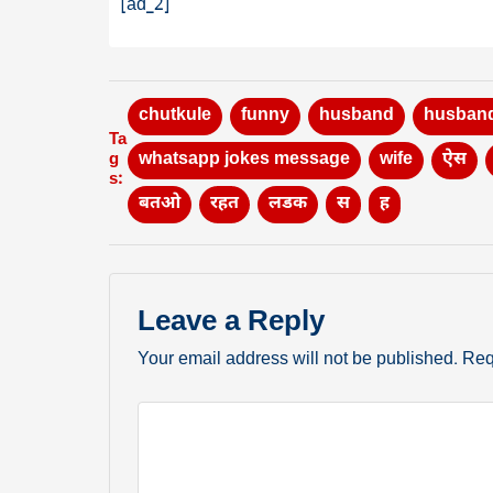
[ad_2]
chutkule
funny
husband
husband
Ta
whatsapp jokes message
wife
ऐस
g
s:
बतओ
रहत
लडक
स
ह
Leave a Reply
Your email address will not be published.
Req