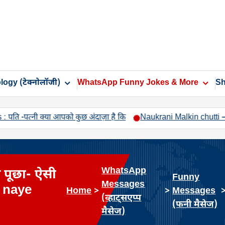
ogy (टेक्नोलॉजी)
WhatsApp Funny Jokes & More
Sh
नी क्या आपको कुछ अंदाज़ा है कि
Naukrani Malkin chutti – नौकरानी मा
WhatsApp
े पूछा- ऐसी
Funny
Messages
 naye
Home
>
>
Messages
(व्हाट्सएप्प
(फनी मैसेज)
मैसेज)