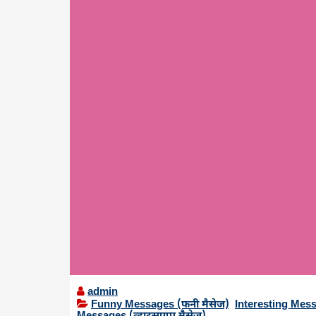
admin
Funny Messages (फनी मैसेज)
,
Interesting Message