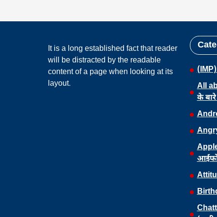
Cate
It is a long established fact that reader
will be distracted by the readable
(IMP)
content of a page when looking at its
layout.
All a
के बारे 
Androi
Angry
Apple
आईफ
Attit
Birt
Chatt