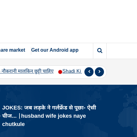
are market
Get our Android app
लकिन छुट्टी चाहिए
Shadi Ki raat – शादी की रात विवाह मंडप पर दूल्हा 
JOKES: जब लड़के ने गर्लफ्रेंड से पूछा- ऐसी
>
चीज… |husband wife jokes naye
chutkule