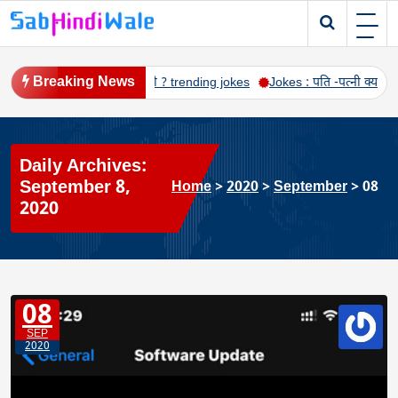
Skip
to
SabHindiWale.com
All In Hindi
content
Breaking News
रात में सबसे ज्यादा खुशी ? trending jokes
Jokes : पति -पत्नी क्या आपको कुछ 
Daily Archives:
September 8,
Home
>
2020
>
September
>
08
2020
08
SEP
2020